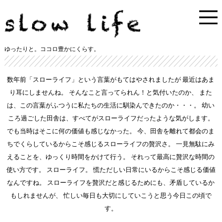
ゆったりと。ココロ豊かにくらす。
数年前「スローライフ」という言葉がもてはやされましたが
最近はあま
り耳にしませんね。
そんなこと言ってられん！と気付いたのか、
また
は、この言葉がふつうに私たちの生活に馴染んできたのか・・・。
幼い
ころ過ごした田舎は、すべてがスローライフだったような気がします。
でも当時はそこに何の価値も感じなかった。
今、田舎を離れて都会のま
ちでくらしているからこそ感じるスローライフの贅沢さ。
一見無駄にみ
えることを、ゆっくり時間をかけて行う。
それって最高に贅沢な時間の
使い方です。
スローライフ。
慌ただしい日常にいるからこそ感じる価値
なんですね。
スローライフを贅沢だと感じるためにも、矛盾しているか
もしれませんが、
忙しい毎日も大切にしていこうと思う今日この頃で
す。